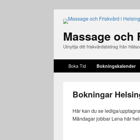
Massage och F
Utnyttja ditt friskvårdsbidrag från Hä
Huvudmeny
Boka Tid
Bokningskalender
Bokningar Helsi
Här kan du se lediga/upptagna 
Måndagar jobbar Lena här hela