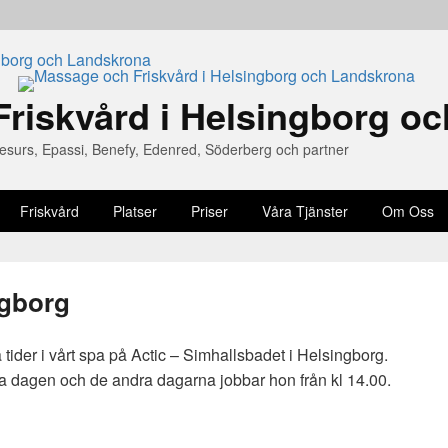
riskvård i Helsingborg o
lsoesurs, Epassi, Benefy, Edenred, Söderberg och partner
Friskvård
Platser
Priser
Våra Tjänster
Om Oss
ngborg
tider i vårt spa på Actic – Simhallsbadet i Helsingborg.
 dagen och de andra dagarna jobbar hon från kl 14.00.