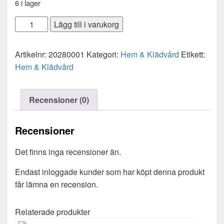
6 i lager
Vit
Lägg till i varukorg
&
Kulörtvätt
Artikelnr:
20280001
Kategori:
Hem & Klädvård
Etikett:
Påse
Hem & Klädvård
3
liter
mängd
Recensioner (0)
Recensioner
Det finns inga recensioner än.
Endast inloggade kunder som har köpt denna produkt
får lämna en recension.
Relaterade produkter