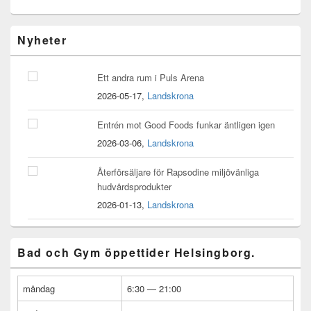
Widget
Nyheter
område
i
primär
Ett andra rum i Puls Arena
sidomeny
2026-05-17,
Landskrona
Entrén mot Good Foods funkar äntligen igen
2026-03-06,
Landskrona
Återförsäljare för Rapsodine miljövänliga
hudvårdsprodukter
2026-01-13,
Landskrona
Bad och Gym öppettider Helsingborg.
måndag
6:30 — 21:00