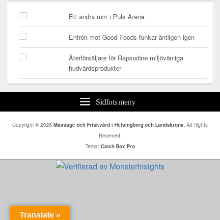
Ett andra rum i Puls Arena
Entrén mot Good Foods funkar äntligen igen
Återförsäljare för Rapsodine miljövänliga
hudvårdsprodukter
Sidfots meny
Copyright © 2026
Massage och Friskvård i Helsingborg och Landskrona
. All Rights
Reserved.
Tema:
Catch Box Pro
Translate »