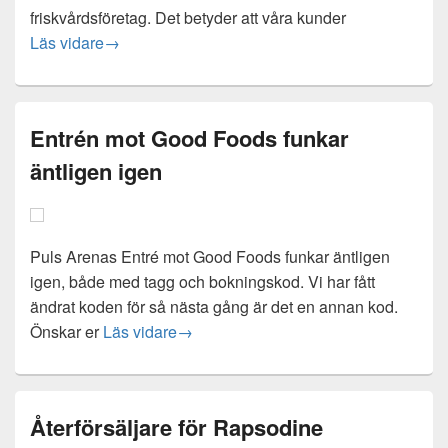
friskvårdsföretag. Det betyder att våra kunder
Ett andra rum i Puls Arena
Läs vidare
→
Entrén mot Good Foods funkar
äntligen igen
Puls Arenas Entré mot Good Foods funkar äntligen
igen, både med tagg och bokningskod. Vi har fått
ändrat koden för så nästa gång är det en annan kod.
Entrén mot Good Foods funkar äntlige
Önskar er
Läs vidare
→
Återförsäljare för Rapsodine