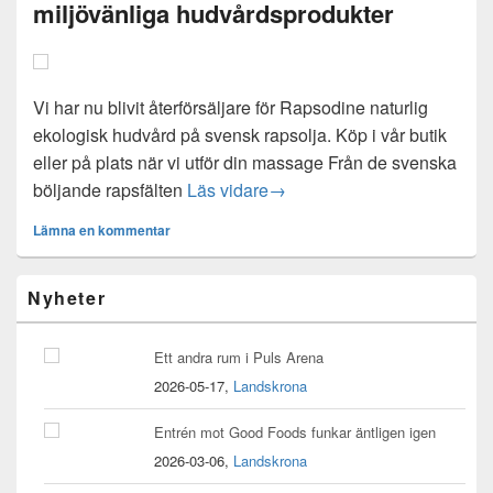
miljövänliga hudvårdsprodukter
Vi har nu blivit återförsäljare för Rapsodine naturlig
ekologisk hudvård på svensk rapsolja. Köp i vår butik
eller på plats när vi utför din massage Från de svenska
Återförsäljare för Rapsodine
böljande rapsfälten
Läs vidare
→
Lämna en kommentar
Widget
Nyheter
område
i
primär
Ett andra rum i Puls Arena
sidomeny
2026-05-17,
Landskrona
Entrén mot Good Foods funkar äntligen igen
2026-03-06,
Landskrona