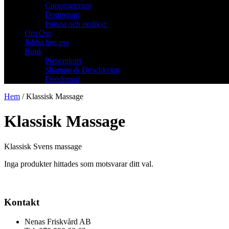
Cuppingterapi
Dornterapi
Fotspa och pedikyr
Om Oss
Jobba hos oss
Butik
Presentkort
Shampo & Duschkräm
Deodorant
Hem
/ Klassisk Massage
Klassisk Massage
Klassisk Svens massage
Inga produkter hittades som motsvarar ditt val.
Kontakt
Nenas Friskvård AB