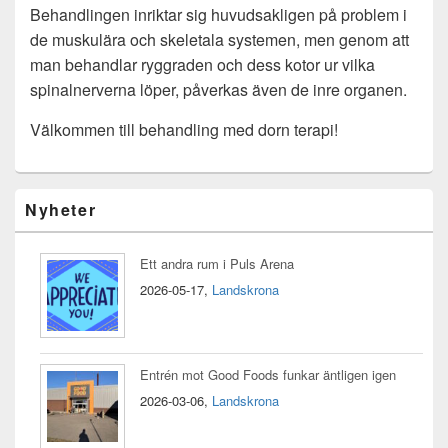
Behandlingen inriktar sig huvudsakligen på problem i
de muskulära och skeletala systemen, men genom att
man behandlar ryggraden och dess kotor ur vilka
spinalnerverna löper, påverkas även de inre organen.
Välkommen till behandling med dorn terapi!
Widget
Nyheter
område
i
primär
Ett andra rum i Puls Arena
sidomeny
2026-05-17,
Landskrona
Entrén mot Good Foods funkar äntligen igen
2026-03-06,
Landskrona