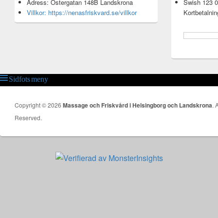
Adress: Östergatan 148B Landskrona
Swish 123 0
Villkor: https://nenasfriskvard.se/villkor
Kortbetalnin
Sidfots meny
Sidfotsmeny
Copyright © 2026
Massage och Friskvård i Helsingborg och Landskrona
. 
Reserved.