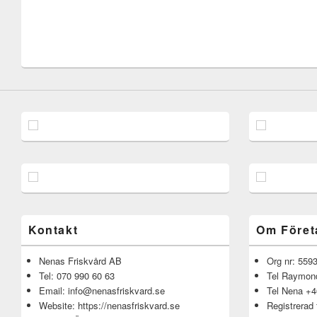
Kontakt
Om Föret
Nenas Friskvård AB
Org nr: 559
Tel: 070 990 60 63
Tel Raymond
Email: info@nenasfriskvard.se
Tel Nena +4
Website: https://nenasfriskvard.se
Registrerad 