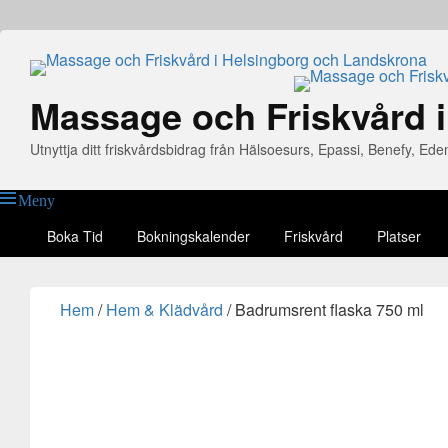
Massage och Friskvård 
Utnyttja ditt friskvårdsbidrag från Hälsoesurs, Epassi, Benefy, Ed
Meny
Huvudmeny
Boka Tid
Bokningskalender
Friskvård
Platser
Hem
/
Hem & Klädvård
/ Badrumsrent flaska 750 ml