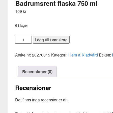
Badrumsrent flaska 750 ml
109
kr
6 i lager
Badrumsrent
Lägg till i varukorg
flaska
750
Artikelnr:
20270015
Kategori:
Hem & Klädvård
Etikett:
ml
mängd
Recensioner (0)
Recensioner
Det finns inga recensioner än.