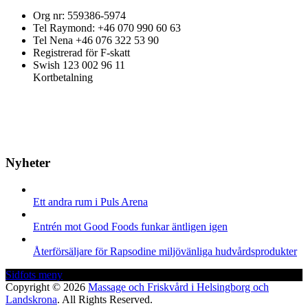
Org nr: 559386-5974
Tel Raymond: +46 070 990 60 63
Tel Nena +46 076 322 53 90
Registrerad för F-skatt
Swish 123 002 96 11
Kortbetalning
Nyheter
Ett andra rum i Puls Arena
Entrén mot Good Foods funkar äntligen igen
Återförsäljare för Rapsodine miljövänliga hudvårdsprodukter
Sidfots meny
Sidfotsmeny
Copyright © 2026
Massage och Friskvård i Helsingborg och
Landskrona
. All Rights Reserved.