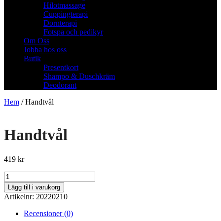
Hilotmassage
Cuppingterapi
Dornterapi
Fotspa och pedikyr
Om Oss
Jobba hos oss
Butik
Presentkort
Shampo & Duschkräm
Deodorant
Hem
/ Handtvål
Handtvål
419
kr
Handtvål
mängd
Lägg till i varukorg
Artikelnr:
20220210
Recensioner (0)