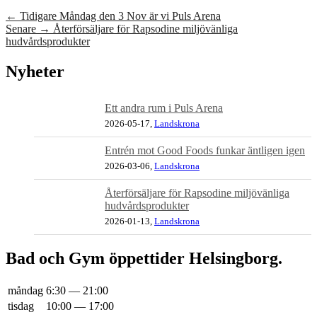
Inläggsnavigering
←
←
Tidigare
Måndag den 3 Nov är vi Puls Arena
Nästa
Föregående:
Senare
→
Återförsäljare för Rapsodine miljövänliga
→:
hudvårdsprodukter
Widget
Nyheter
område
i
Ett andra rum i Puls Arena
2026-05-17,
Landskrona
primär
sidomeny
Entrén mot Good Foods funkar äntligen igen
2026-03-06,
Landskrona
Återförsäljare för Rapsodine miljövänliga
hudvårdsprodukter
2026-01-13,
Landskrona
Bad och Gym öppettider Helsingborg.
måndag
6:30 — 21:00
tisdag
10:00 — 17:00