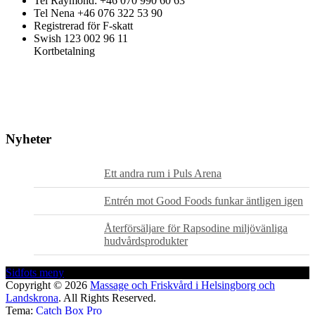
Tel Raymond: +46 070 990 60 63
Tel Nena +46 076 322 53 90
Registrerad för F-skatt
Swish 123 002 96 11
Kortbetalning
Nyheter
Ett andra rum i Puls Arena
Entrén mot Good Foods funkar äntligen igen
Återförsäljare för Rapsodine miljövänliga
hudvårdsprodukter
Sidfots meny
Sidfotsmeny
Copyright © 2026
Massage och Friskvård i Helsingborg och
Landskrona
. All Rights Reserved.
Tema:
Catch Box Pro