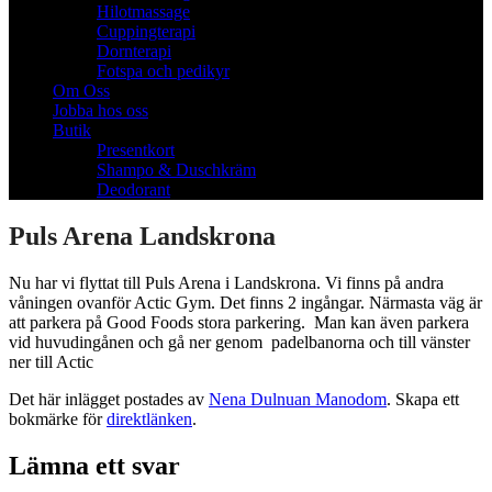
Hilotmassage
Cuppingterapi
Dornterapi
Fotspa och pedikyr
Om Oss
Jobba hos oss
Butik
Presentkort
Shampo & Duschkräm
Deodorant
Puls Arena Landskrona
Nu har vi flyttat till Puls Arena i Landskrona. Vi finns på andra
våningen ovanför Actic Gym. Det finns 2 ingångar. Närmasta väg är
att parkera på Good Foods stora parkering. Man kan även parkera
vid huvudingånen och gå ner genom padelbanorna och till vänster
ner till Actic
Det här inlägget postades av
Nena Dulnuan Manodom
. Skapa ett
bokmärke för
direktlänken
.
Lämna ett svar