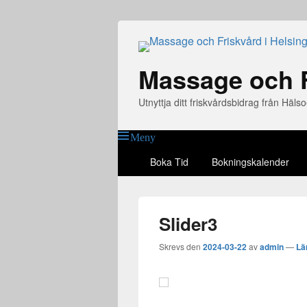
Massage och F
Utnyttja ditt friskvårdsbidrag från Hä
Meny
Huvudmeny
Boka Tid
Bokningskalender
Slider3
Skrevs den
2024-03-22
av
admin
—
Lä