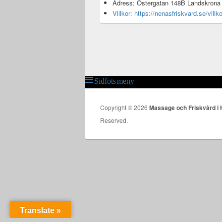
Adress: Östergatan 148B Landskrona
Villkor: https://nenasfriskvard.se/villko
Sidfots meny
Sidfotsmeny
Copyright © 2026
Massage och Friskvård i
Reserved.
Translate »