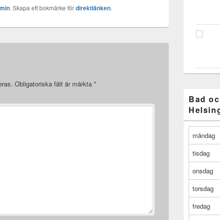
min
. Skapa ett bokmärke för
direktlänken
.
eras.
Obligatoriska fält är märkta
*
Bad oc
Helsin
måndag
tisdag
onsdag
torsdag
fredag