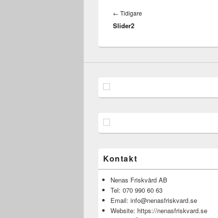
Inläggsnavigering
←
←
Tidigare
Slider2
Föregående:
Kontakt
Nenas Friskvård AB
Tel: 070 990 60 63
Email: info@nenasfriskvard.se
Website: https://nenasfriskvard.se