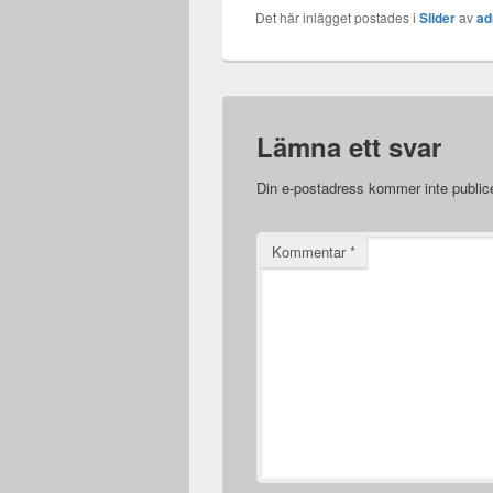
Det här inlägget postades i
Slider
av
ad
Lämna ett svar
Din e-postadress kommer inte public
Kommentar
*