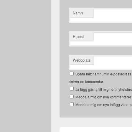
Namn
E-post
Webbplats
Spara mitt namn, min e-postadress 
skriver en kommentar.
Ja lägg gärna till mig i ert nyhetsbr
Meddela mig om nya kommentarer v
Meddela mig om nya inlägg via e-p