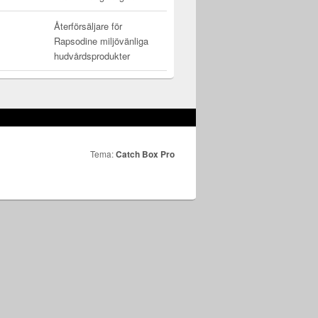
Återförsäljare för
Rapsodine miljövänliga
hudvårdsprodukter
Tema:
Catch Box Pro