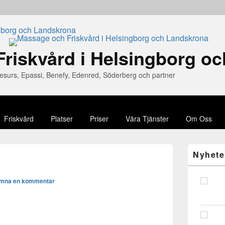
riskvård i Helsingborg o
lsoesurs, Epassi, Benefy, Edenred, Söderberg och partner
Friskvård
Platser
Priser
Våra Tjänster
Om Oss
Widget
Nyhete
område
i
primär
mna en kommentar
sidomeny